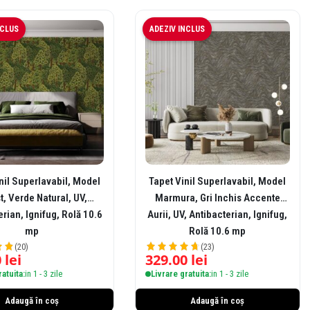
NCLUS
ADEZIV INCLUS
nil Superlavabil, Model
Tapet Vinil Superlavabil, Model
t, Verde Natural, UV,
Marmura, Gri Inchis Accente
rian, Ignifug, Rolă 10.6
Aurii, UV, Antibacterian, Ignifug,
mp
Rolă 10.6 mp
(20)
(23)
0
lei
329.00
lei
ratuita:
in 1 - 3 zile
Livrare gratuita:
in 1 - 3 zile
Adaugă în coș
Adaugă în coș