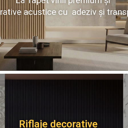
La Tapet vinil premium
și
orative acustice
cu
adeziv și trans
Riflaje decorative