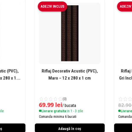
ADEZIV INCLUS
ADEZIV I
ic (PVC),
Riflaj Decorativ Acustic (PVC),
Riflaj D
280 x 1.2
Maro – 12 x 280 x 1 cm
Gri Inchis Ma
(0)
69.99
lei
82.90
l
/ bucata
e
Livrare gratuita:
in 1 - 3 zile
Livrare gr
Comanda minima 6 bucati
Comanda mi
Adaugă în coș