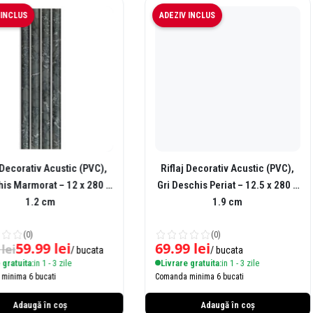
NCLUS
ADEZIV INCLUS
ecorativ Acustic (PVC),
Riflaj Decorativ Acustic (PVC),
rmorat – 12 x 280 x
Gri Deschis Periat – 12.5 x 280 x
1.2 cm
1.9 cm
(0)
(0)
59.99
lei
69.99
lei
ei
/ bucata
/ bucata
atuita:
in 1 - 3 zile
Livrare gratuita:
in 1 - 3 zile
nima 6 bucati
Comanda minima 6 bucati
Adaugă în coș
Adaugă în coș