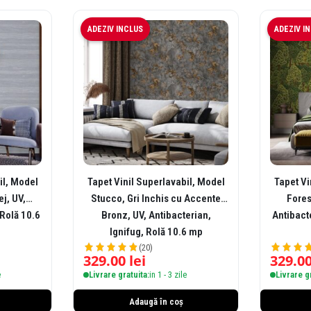
ADEZIV INCLUS
ADEZIV I
il, Model
Tapet Vinil Superlavabil, Model
Tapet Vi
j, UV,
Stucco, Gri Inchis cu Accente
Fores
 Rolă 10.6
Bronz, UV, Antibacterian,
Antibacte
Ignifug, Rolă 10.6 mp
(20)
329.00
lei
329.0
e
Livrare gratuita:
in 1 - 3 zile
Livrare g
Adaugă în coș