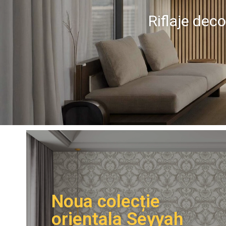
Riflaje dec
day
Noua colecție
orientala Seyyah