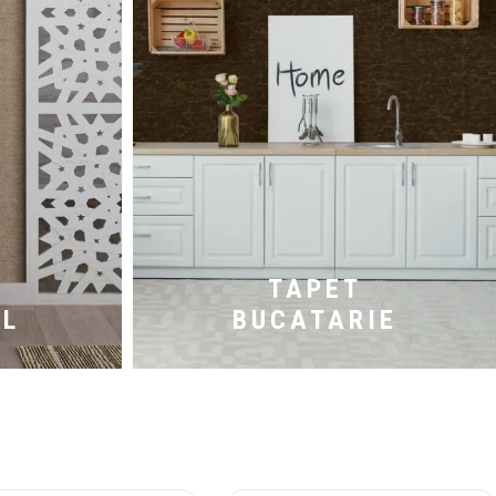
TAPET
OL
BUCATARIE