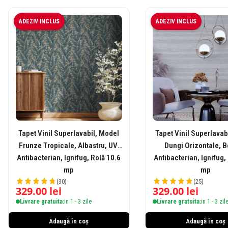
ADEZIV INCLUS
ADEZIV INCLUS
Tapet Vinil Superlavabil, Model
Tapet Vinil Superlavab
Frunze Tropicale, Albastru, UV,
Dungi Orizontale, Be
Antibacterian, Ignifug, Rolă 10.6
Antibacterian, Ignifug,
mp
mp
(30)
(25)
329.00
lei
329.00
lei
Livrare gratuita:
in 1 - 3 zile
Livrare gratuita:
in 1 - 3 zil
Adaugă în coș
Adaugă în coș