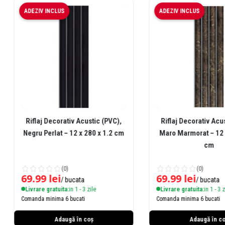
ADEZIV INCLUS
ADEZIV INCLUS
Riflaj Decorativ Acustic (PVC),
Riflaj Decorativ Acust
Negru Perlat – 12 x 280 x 1.2 cm
Maro Marmorat – 12 x 
cm
(0)
(0)
69.99
lei
69.99
lei
/ bucata
/ bucata
Livrare gratuita:
in 1 - 3 zile
Livrare gratuita:
in 1 - 3 zil
Comanda minima 6 bucati
Comanda minima 6 bucati
Adaugă în coș
Adaugă în coș