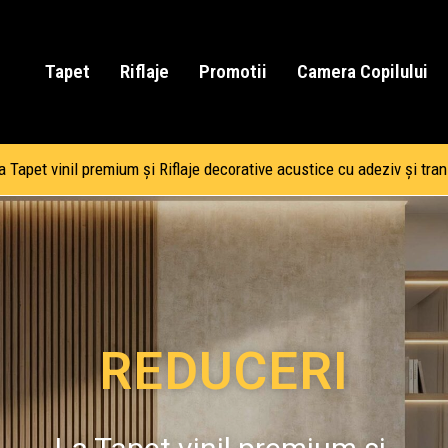
Tapet
Riflaje
Promotii
Camera Copilului
Tapet vinil premium și Riflaje decorative acustice cu adeziv și tran
REDUCERI