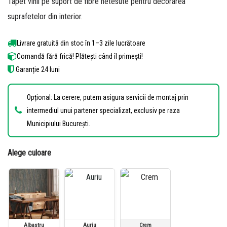
Tapet vinil pe suport de fibre netesute pentru decorarea
pe baza a
de
suprafetelor din interior.
evaluări de
la clienți
Livrare gratuită din stoc în 1–3 zile lucrătoare
Comandă fără frică! Plătești când îl primești!
Garanție 24 luni
Opțional: La cerere, putem asigura servicii de montaj prin
intermediul unui partener specializat, exclusiv pe raza
Municipiului București.
Alege culoare
Albastru
Auriu
Crem