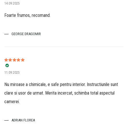
14.09.2025
4
din 5
Foarte frumos, recomand.
GEORGE DRAGOMIR
Evaluat la
5
11.09.2025
din 5
Nu miroase a chimicale, e safe pentru interior. Instructiunile sunt
clare si usor de urmat. Merita incercat, schimba total aspectul
camerei.
ADRIAN FLOREA