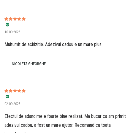
Evaluat la
5
10.09.2025
din 5
Multumit de achizitie. Adezivul cadou e un mare plus.
NICOLETA GHEORGHE
Evaluat la
5
02.09.2025
din 5
Efectul de adancime e foarte bine realizat. Ma bucur ca am primit
adezivul cadou, a fost un mare ajutor. Recomand cu toata