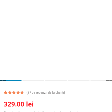
day
(
27
de recenzii de la clienți)
Evaluat la
27
329.00
lei
4.81
din 5