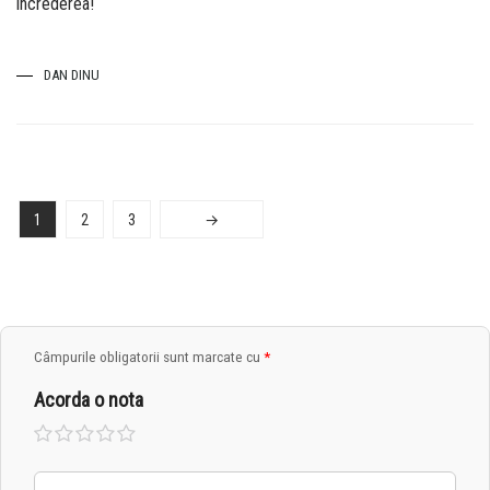
increderea!
DAN DINU
1
2
3
→
Câmpurile obligatorii sunt marcate cu
*
Acorda o nota
Una
2 din
3 din
4 din
5 din
din 5
5
5
5
5