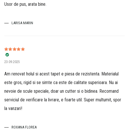
Usor de pus, arata bine.
LARISA MARIN
Evaluat la
5
23.09.2025
din 5
Am renovat holul si acest tapet e piesa de rezistenta. Materialul
este gros, rigid si se simte ca este de calitate superioara. Nu ai
nevoie de scule speciale, doar un cutter si o bidinea. Recomand
serviciul de verificare la livrare, e foarte util. Super multumit, spor
la vanzari!
ROXANA FLOREA