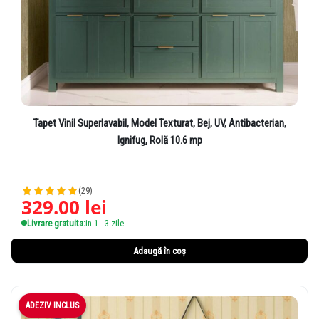
Tapet Vinil Superlavabil, Model Texturat, Bej, UV, Antibacterian,
Ignifug, Rolă 10.6 mp
(29)
329.00
lei
Livrare gratuita:
in 1 - 3 zile
Adaugă în coș
ADEZIV INCLUS