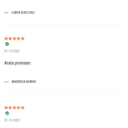
OANA DIACONU
Evaluat la
5
01.10.2025
din 5
Arata premium.
ANDREEA MARIN
Evaluat la
5
01.10.2025
din 5