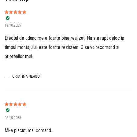
Evaluat la
5
13.10.2025
din 5
Efectul de adancime e foarte bine realizat. Nu s-a rupt deloc in
timpul montajului, este foarte rezistent. O sa va recomand si
prietenilor mei.
CRISTINA NEAGU
Evaluat la
5
06.10.2025
din 5
Mi-a placut, mai comand.