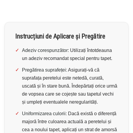
Instrucțiuni de Aplicare și Pregătire
✓
Adeziv corespunzător:
Utilizați întotdeauna
un adeziv recomandat special pentru tapet.
✓
Pregătirea suprafeței:
Asigurați-vă că
suprafața peretelui este netedă, curată,
uscată și în stare bună. Îndepărtați orice urmă
de vopsea care se cojește sau tapetul vechi
și umpleți eventualele neregularități.
✓
Uniformizarea culorii:
Dacă există o diferență
majoră între culoarea actuală a peretelui și
cea a noului tapet, aplicați un strat de amorsă