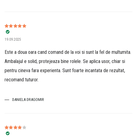
Evaluat la
5
19.09.2025
din 5
Este a doua oara cand comand de la voi si sunt la fel de multumita.
Ambalajul e solid, protejeaza bine rolele. Se aplica usor, chiar si
pentru cineva fara experienta. Sunt foarte incantata de rezultat,
recomand tuturor.
DANIELA DRAGOMIR
Evaluat la