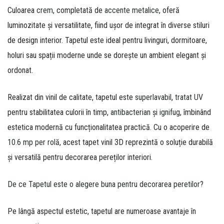
Culoarea
crem
, completată de
accente metalice
, oferă
luminozitate și versatilitate, fiind ușor de integrat în diverse stiluri
de design interior. Tapetul este ideal pentru livinguri, dormitoare,
holuri sau spații moderne unde se dorește un ambient elegant și
ordonat.
Realizat din vinil de calitate, tapetul este
superlavabil
,
tratat UV
pentru stabilitatea culorii în timp,
antibacterian
și
ignifug
, îmbinând
estetica modernă cu funcționalitatea practică. Cu o acoperire de
10.6 mp per rolă
, acest tapet vinil 3D reprezintă o soluție durabilă
și versatilă pentru decorarea pereților interiori.
De ce Tapetul este o alegere buna pentru decorarea peretilor?
Pe lângă aspectul estetic, tapetul are numeroase avantaje în