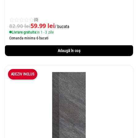
(0)
59.99
lei
82.90
lei
/ bucata
Livrare gratuita:
in 1 - 3 zile
Comanda minima 6 bucati
Adaugă în coș
ADEZIV INCLUS