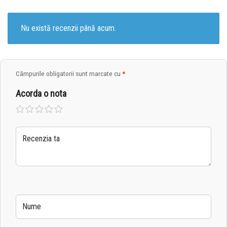
Nu există recenzii până acum.
Câmpurile obligatorii sunt marcate cu
*
Acorda o nota
Una
2 din
3 din
4 din
5 din
din 5
5
5
5
5
stele
stele
stele
stele
stele