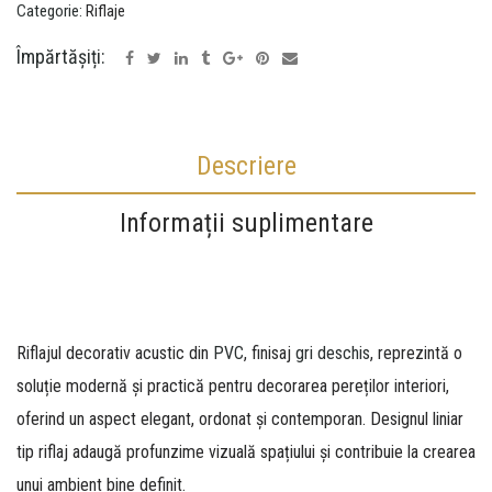
Categorie:
Riflaje
n
g
Împărtășiți:
a
r
i
Descriere
f
l
Informații suplimentare
a
j
Riflajul decorativ acustic din
PVC
, finisaj
gri deschis
, reprezintă o
soluție modernă și practică pentru decorarea pereților interiori,
oferind un aspect elegant, ordonat și contemporan. Designul liniar
tip riflaj adaugă profunzime vizuală spațiului și contribuie la crearea
unui ambient bine definit.