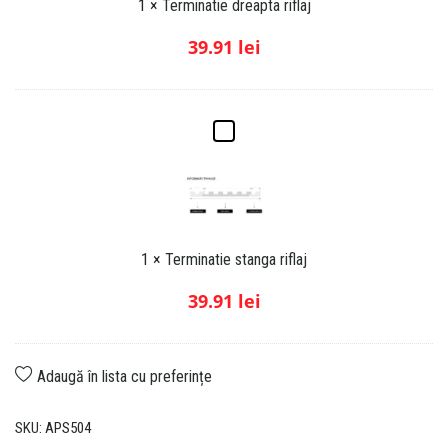
1
×
Terminatie dreapta riflaj
n
a
39.91
lei
t
i
e
T
d
e
r
r
e
m
a
i
p
1
×
Terminatie stanga riflaj
n
t
a
a
39.91
lei
t
r
i
i
e
f
Adaugă în lista cu preferințe
s
l
t
a
SKU:
APS504
a
j