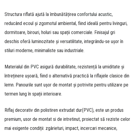
Structura riflată ajută la îmbunătățirea
confortului acustic
,
reducând ecoul și zgomotul ambiental, fiind ideală pentru livinguri,
dormitoare, birouri, holuri sau spații comerciale. Finisajul gri
deschis oferă luminozitate și versatilitate, integrându-se ușor în
stiluri moderne, minimaliste sau industriale.
Materialul din
PVC
asigură durabilitate, rezistență la umiditate și
întreținere ușoară, fiind o alternativă practică la riflajele clasice din
lemn. Panourile sunt ușor de montat și potrivite pentru utilizare pe
termen lung în spații interioare.
Riflaj decorativ din polistiren extrudat dur(PVC), este un produs
premium, usor de montat si de intretinut, proiectat să reziste celor
mai exigente condiții: zgârieturi, impact, incercari mecanice,