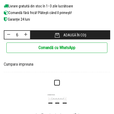
Livrare gratuită din stoc în 1–3 zile lucrătoare
Comandă fără frică! Plătești când îl primești!
Garanție 24 luni
ADAUGĂ ÎN COȘ
Comandă cu WhatsApp
Cumpara impreuna
T
e
r
m
i