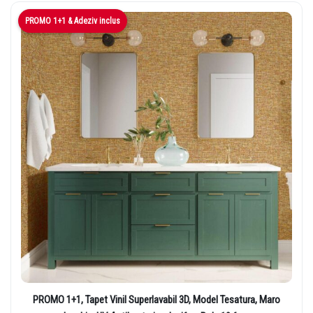
PROMO 1+1 & Adeziv inclus
day
PROMO 1+1, Tapet Vinil Superlavabil 3D, Model Tesatura, Maro