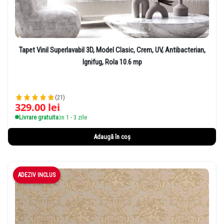
Tapet Vinil Superlavabil 3D, Model Clasic, Crem, UV, Antibacterian,
Ignifug, Rola 10.6 mp
(21)
329.00
lei
Livrare gratuita:
in 1 - 3 zile
Adaugă în coș
ADEZIV INCLUS