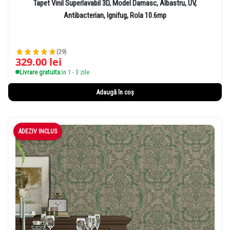
Tapet Vinil Superlavabil 3D, Model Damasc, Albastru, UV,
Antibacterian, Ignifug, Rola 10.6mp
(29)
329.00
lei
Livrare gratuita:
in 1 - 3 zile
Adaugă în coș
ADEZIV INCLUS