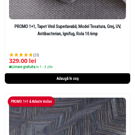
PROMO 1+1, Tapet Vinil Superlavabil, Model Tesatura, Grej, UV,
Antibacterian, Ignifug, Rola 10.6mp
(25)
329.00
lei
Livrare gratuita:
in 1 - 3 zile
Adaugă în coș
PROMO 1+1 & Adeziv inclus