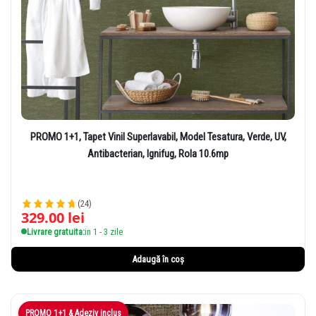
PROMO 1+1, Tapet Vinil Superlavabil, Model Tesatura, Verde, UV,
Antibacterian, Ignifug, Rola 10.6mp
(24)
329.00
lei
Livrare gratuita:
in 1 - 3 zile
Adaugă în coș
PROMO 1+1 & Adeziv inclus