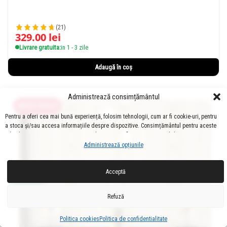
(21)
329.00
lei
Livrare gratuita:
in 1 - 3 zile
Adaugă în coș
Administrează consimțământul
ADEZIV INCLUS
Pentru a oferi cea mai bună experiență, folosim tehnologii, cum ar fi cookie-uri, pentru
a stoca și/sau accesa informațiile despre dispozitive. Consimțământul pentru aceste
tehnologii ne permite să procesăm date, cum ar fi comportamentul de navigare sau
ID-uri unice pe acest site. Dacă nu îți dai consimțământul sau îți retragi
Administrează opțiunile
consimțământul dat poate avea afecte negative asupra unor anumite funcționalități și
funcții.
Acceptă
Refuză
Politica cookies
Politica de confidentialitate