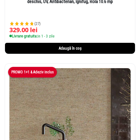
deschis, UV, Antibacterian, Ignifug, Rola 10.6 mp
(27)
329.00
lei
Livrare gratuita:
in 1 - 3 zile
Adaugă în coș
PROMO 1+1 & Adeziv inclus