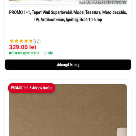
PROMO 1+1, Tapet Vinil Superlavabil, Model Tesatura, Maro deschis,
UV, Antibacterian, Ignifug, Rolă 10.6 mp
(26)
329.00
lei
Livrare gratuita:
in 1 - 3 zile
Adaugă în coș
PROMO 1+1 & Adeziv inclus