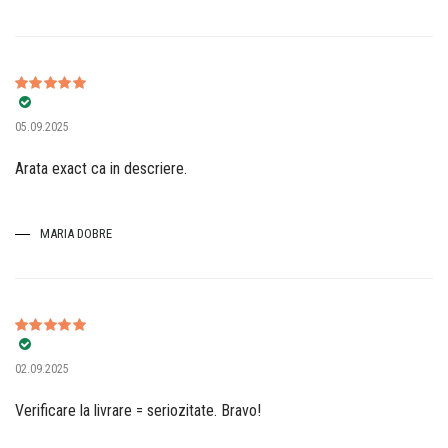
Evaluat la
5
05.09.2025
din 5
Arata exact ca in descriere.
MARIA DOBRE
Evaluat la
5
02.09.2025
din 5
Verificare la livrare = seriozitate. Bravo!