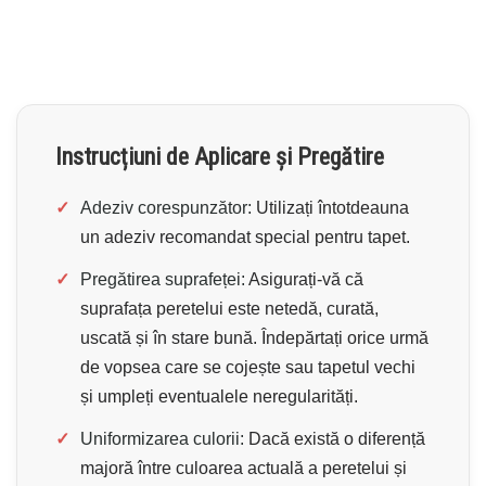
Instrucțiuni de Aplicare și Pregătire
✓
Adeziv corespunzător:
Utilizați întotdeauna
un adeziv recomandat special pentru tapet.
✓
Pregătirea suprafeței:
Asigurați-vă că
suprafața peretelui este netedă, curată,
uscată și în stare bună. Îndepărtați orice urmă
de vopsea care se cojește sau tapetul vechi
și umpleți eventualele neregularități.
✓
Uniformizarea culorii:
Dacă există o diferență
majoră între culoarea actuală a peretelui și