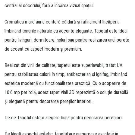
central al decorului, fără a încărca vizual spațiul.
Cromatica
maro auriu
conferă căldură și rafinament încăperii,
îmbinând tonurile naturale cu accente elegante. Tapetul este ideal
pentru livinguri, dormitoare, holuri sau pentru realizarea unui perete
de accent cu aspect modern și premium.
Realizat din vinil de calitate, tapetul este
superlavabil
,
tratat UV
pentru stabilitatea culorii în timp,
antibacterian
și
ignifug
, îmbinând
estetica modernă cu funcționalitatea practică. Cu o acoperire de
10.6 mp per rolă
, acest tapet vinil 3D reprezintă o soluție durabilă
și elegantă pentru decorarea pereților interiori.
De ce Tapetul este o alegere buna pentru decorarea peretilor?
Pe lângă aspectul estetic, tapetul are numeroase avantaje în