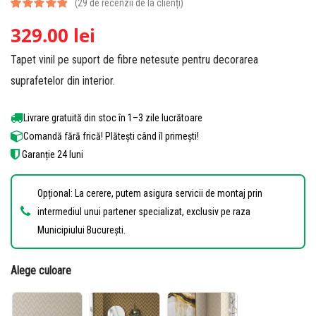
(
29
de recenzii de la clienți)
Evaluat la
29
329.00
lei
4.90
din 5
Tapet vinil pe suport de fibre netesute pentru decorarea
pe baza a
de
suprafetelor din interior.
evaluări de
la clienți
Livrare gratuită din stoc în 1–3 zile lucrătoare
Comandă fără frică! Plătești când îl primești!
Garanție 24 luni
Opțional: La cerere, putem asigura servicii de montaj prin
intermediul unui partener specializat, exclusiv pe raza
Municipiului București.
Alege culoare