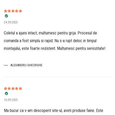
Evaluat la
5
24.09.2025
din 5
Coletul a ajuns intact, multumesc pentru grija. Procesul de
comanda a fost simplu si rapid. Nu s-a rupt deloc in timpul
montajului, este foarte rezistent. Multumesc pentru seriozitate!
ALEXANDRU GHEORGHE
Evaluat la
5
16.09.2025
din 5
Ma bucur ca v-am descoperit site-ul, aveti produse faine. Este