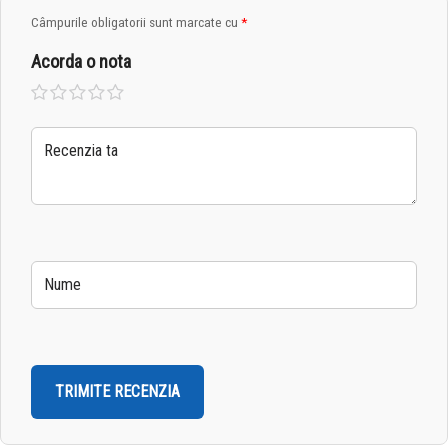
Câmpurile obligatorii sunt marcate cu
*
Acorda o nota
Una
2 din
3 din
4 din
5 din
din 5
5
5
5
5
stele
stele
stele
stele
stele