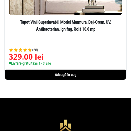
Tapet Vinil Superlavabil, Model Marmura, Bej-Crem, UV,
Antibacterian, Ignifug, Rolă 10.6 mp
(28)
329.00
lei
Livrare gratuita:
in 1 - 3 zile
Adaugă în coș