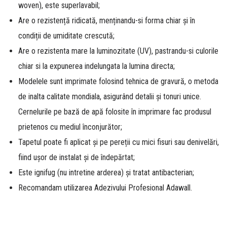
woven), este superlavabil;
Are o rezistență ridicată, menținandu-si forma chiar și în
condiții de umiditate crescută;
Are o rezistenta mare la luminozitate (UV), pastrandu-si culorile
chiar si la expunerea indelungata la lumina directa;
Modelele sunt imprimate folosind tehnica de gravură, o metoda
de inalta calitate mondiala, asigurând detalii și tonuri unice.
Cernelurile pe bază de apă folosite în imprimare fac produsul
prietenos cu mediul înconjurător;
Tapetul poate fi aplicat și pe pereții cu mici fisuri sau denivelări,
fiind ușor de instalat și de îndepărtat;
Este ignifug (nu intretine arderea) și tratat antibacterian;
Recomandam utilizarea Adezivului Profesional Adawall.