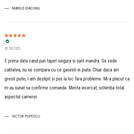
MARIUS DIACONU
Evaluat la
5
02.09.2025
din 5
E prima data cand pun tapet singura si sunt mandra. Se vede
calitatea, nu se compara cu ce gasesti in piata. Chiar daca am
gresit putin, l-am dezlipit si pus la loc fara probleme. Mi-a placut ca
m-au sunat sa confirme comanda. Merita incercat, schimba total
aspectul camerei.
VICTOR POPESCU