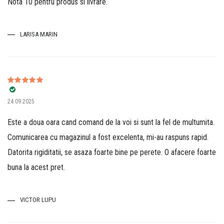
Nota 10 pentru produs si livrare.
LARISA MARIN
Evaluat la
5
24.09.2025
din 5
Este a doua oara cand comand de la voi si sunt la fel de multumita.
Comunicarea cu magazinul a fost excelenta, mi-au raspuns rapid.
Datorita rigiditatii, se asaza foarte bine pe perete. O afacere foarte
buna la acest pret.
VICTOR LUPU