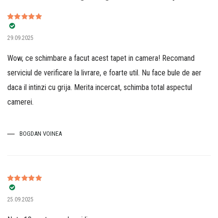
Evaluat la
5
29.09.2025
din 5
Wow, ce schimbare a facut acest tapet in camera! Recomand
serviciul de verificare la livrare, e foarte util. Nu face bule de aer
daca il intinzi cu grija. Merita incercat, schimba total aspectul
camerei.
BOGDAN VOINEA
Evaluat la
5
25.09.2025
din 5