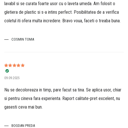
lavabil si se curata foarte usor cu o laveta umeda. Am folosit o
gletiera de plastic si s-a intins perfect. Posibilitatea de a verifica
coletul iti ofera multa incredere. Bravo voua, faceti o treaba buna.
COSMIN TOMA
Evaluat la
5
09.09.2025
din 5
Nu se decoloreaza in timp, pare facut sa tina. Se aplica usor, chiar
si pentru cineva fara experienta. Raport calitate-pret excelent, nu
gasesti ceva mai bun.
BOGDAN PREDA