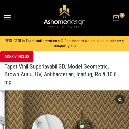
0
REDUCERI la Tapet vinil premium și Riflaje decorative acustice cu adeziv și
transport gratuit
ADEZIV INCLUS
Tapet Vinil Superlavabil 3D, Model Geometric,
Brown Auriu, UV, Antibacterian, Ignifug, Rolă 10.6
mp