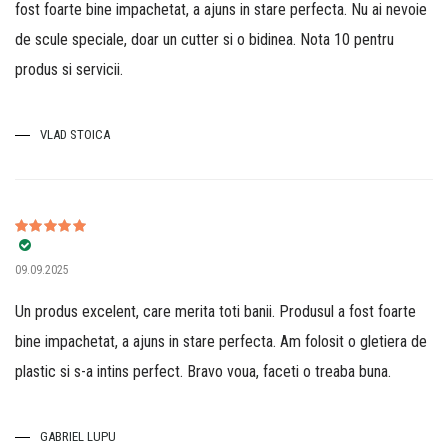
fost foarte bine impachetat, a ajuns in stare perfecta. Nu ai nevoie
de scule speciale, doar un cutter si o bidinea. Nota 10 pentru
produs si servicii.
VLAD STOICA
Evaluat la
5
09.09.2025
din 5
Un produs excelent, care merita toti banii. Produsul a fost foarte
bine impachetat, a ajuns in stare perfecta. Am folosit o gletiera de
plastic si s-a intins perfect. Bravo voua, faceti o treaba buna.
GABRIEL LUPU