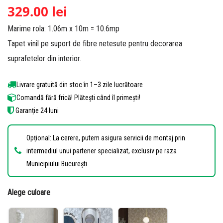
Evaluat la
26
329.00
lei
4.85
din 5
Marime rola: 1.06m x 10m = 10.6mp
pe baza a
de
Tapet vinil pe suport de fibre netesute pentru decorarea
evaluări de
suprafetelor din interior.
la clienți
Livrare gratuită din stoc în 1–3 zile lucrătoare
Comandă fără frică! Plătești când îl primești!
Garanție 24 luni
Opțional: La cerere, putem asigura servicii de montaj prin
intermediul unui partener specializat, exclusiv pe raza
Municipiului București.
Alege culoare