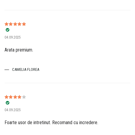
Evaluat la
5
04.09.2025
din 5
Arata premium.
CAMELIA FLOREA
Evaluat la
04.09.2025
4
din 5
Foarte usor de intretinut. Recomand cu incredere.