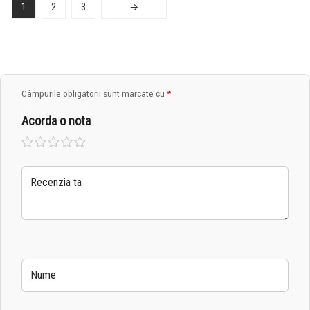
1
2
3
→
Câmpurile obligatorii sunt marcate cu
*
Acorda o nota
Una
2 din
3 din
4 din
5 din
din 5
5
5
5
5
stele
stele
stele
stele
stele