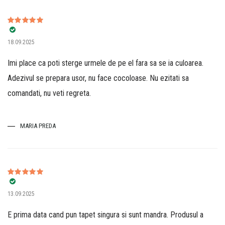
Evaluat la
5
18.09.2025
din 5
Imi place ca poti sterge urmele de pe el fara sa se ia culoarea.
Adezivul se prepara usor, nu face cocoloase. Nu ezitati sa
comandati, nu veti regreta.
MARIA PREDA
Evaluat la
5
13.09.2025
din 5
E prima data cand pun tapet singura si sunt mandra. Produsul a