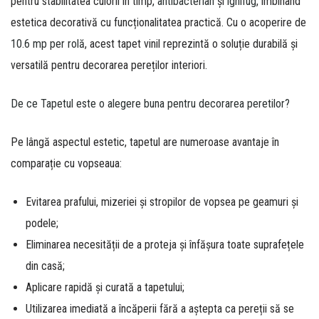
pentru stabilitatea culorii în timp,
antibacterian
și
ignifug
, îmbinând
estetica decorativă cu funcționalitatea practică. Cu o acoperire de
10.6 mp per rolă
, acest tapet vinil reprezintă o soluție durabilă și
versatilă pentru decorarea pereților interiori.
De ce Tapetul este o alegere buna pentru decorarea peretilor?
Pe lângă aspectul estetic, tapetul are numeroase avantaje în
comparație cu vopseaua:
Evitarea prafului, mizeriei și stropilor de vopsea pe geamuri și
podele;
Eliminarea necesității de a proteja și înfășura toate suprafețele
din casă;
Aplicare rapidă și curată a tapetului;
Utilizarea imediată a încăperii fără a aștepta ca pereții să se