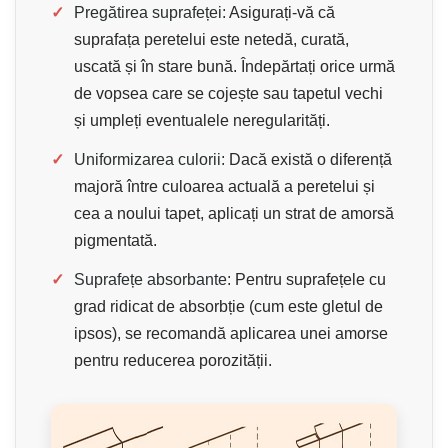
✓
Pregătirea suprafeței:
Asigurați-vă că
suprafața peretelui este netedă, curată,
uscată și în stare bună. Îndepărtați orice urmă
de vopsea care se cojește sau tapetul vechi
și umpleți eventualele neregularități.
✓
Uniformizarea culorii:
Dacă există o diferență
majoră între culoarea actuală a peretelui și
cea a noului tapet, aplicați un strat de amorsă
pigmentată.
✓
Suprafețe absorbante:
Pentru suprafețele cu
grad ridicat de absorbție (cum este gletul de
ipsos), se recomandă aplicarea unei amorse
pentru reducerea porozității.