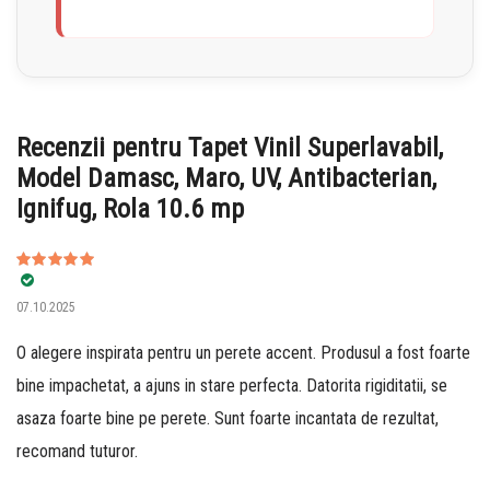
Recenzii pentru
Tapet Vinil Superlavabil,
Model Damasc, Maro, UV, Antibacterian,
Ignifug, Rola 10.6 mp
Evaluat la
5
07.10.2025
din 5
O alegere inspirata pentru un perete accent. Produsul a fost foarte
bine impachetat, a ajuns in stare perfecta. Datorita rigiditatii, se
asaza foarte bine pe perete. Sunt foarte incantata de rezultat,
recomand tuturor.