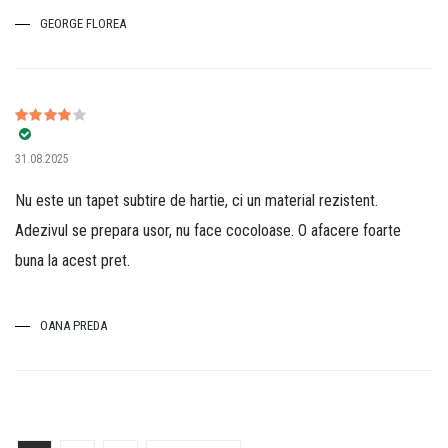
GEORGE FLOREA
Evaluat la
31.08.2025
4
din 5
Nu este un tapet subtire de hartie, ci un material rezistent.
Adezivul se prepara usor, nu face cocoloase. O afacere foarte
buna la acest pret.
OANA PREDA