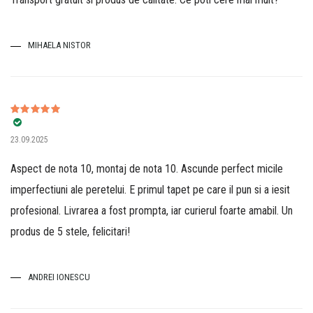
MIHAELA NISTOR
Evaluat la
5
23.09.2025
din 5
Aspect de nota 10, montaj de nota 10. Ascunde perfect micile
imperfectiuni ale peretelui. E primul tapet pe care il pun si a iesit
profesional. Livrarea a fost prompta, iar curierul foarte amabil. Un
produs de 5 stele, felicitari!
ANDREI IONESCU