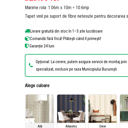
4.87
din 5
Marime rola: 1.06m x 10m = 10.6mp
pe baza a
de
Tapet vinil pe suport de fibre netesute pentru decorarea su
evaluări de
la clienți
Livrare gratuită din stoc în 1–3 zile lucrătoare
Comandă fără frică! Plătești când îl primești!
Garanție 24 luni
Opțional: La cerere, putem asigura servicii de montaj prin
specializat, exclusiv pe raza Municipiului București.
Alege culoare
Alb
Albastru
Crem