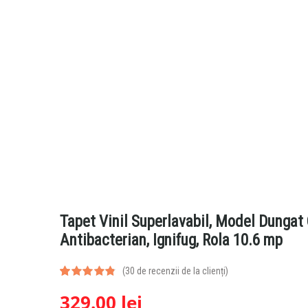
Tapet Vinil Superlavabil, Model Dungat C
Antibacterian, Ignifug, Rola 10.6 mp
(
30
de recenzii de la clienți)
Evaluat la
30
329.00
lei