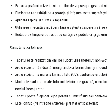
Evitarea prafului, mizeriei și stropilor de vopsea pe geamuri și
Eliminarea necesității de a proteja și înfășura toate suprafețel
Aplicare rapidă și curată a tapetului;
Utilizarea imediată a încăperii fără a aștepta ca pereții să se 
Reducerea timpului petrecut cu curățarea podelelor și geamuri
Caracteristici tehnice:
Tapetul este realizat din vinil pe suport vlies (netesut, non-wo
Are o rezistență ridicată, menținandu-si forma chiar și în cond
Are o rezistenta mare la luminozitate (UV), pastrandu-si culoril
Modelele sunt imprimate folosind tehnica de gravură, o metoda 
mediul înconjurător;
Tapetul poate fi aplicat și pe pereții cu mici fisuri sau denivelăr
Este ignifug (nu intretine arderea) și tratat antibacterian;