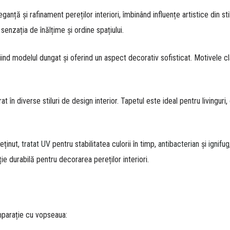
ganță și rafinament pereților interiori, îmbinând influențe artistice din 
enzația de înălțime și ordine spațiului.
iind modelul dungat și oferind un aspect decorativ sofisticat. Motivele 
rat în diverse stiluri de design interior. Tapetul este ideal pentru livingu
reținut,
tratat UV
pentru stabilitatea culorii în timp,
antibacterian
și
ignifug
ție durabilă pentru decorarea pereților interiori.
mparație cu vopseaua: