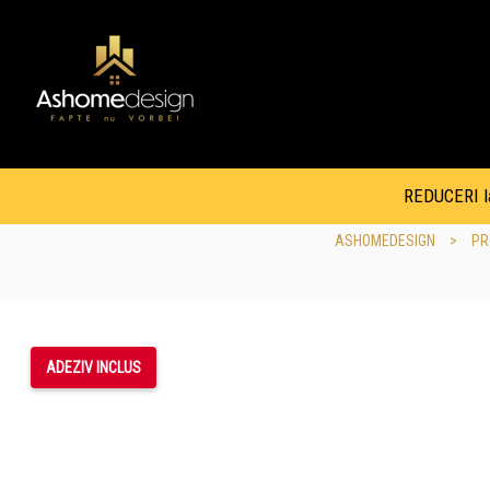
REDUCERI la 
ASHOMEDESIGN
>
PR
ADEZIV INCLUS