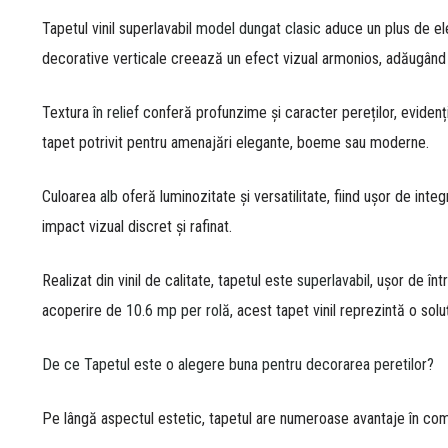
Tapetul vinil superlavabil
model dungat clasic
aduce un plus de ele
decorative verticale creează un efect vizual armonios, adăugând s
Textura
în relief
conferă profunzime și caracter pereților, evidenț
tapet potrivit pentru amenajări elegante, boeme sau moderne.
Culoarea
alb
oferă luminozitate și versatilitate, fiind ușor de integ
impact vizual discret și rafinat.
Realizat din vinil de calitate, tapetul este
superlavabil
, ușor de înt
acoperire de
10.6 mp per rolă
, acest tapet vinil reprezintă o solu
De ce Tapetul este o alegere buna pentru decorarea peretilor?
Pe lângă aspectul estetic, tapetul are numeroase avantaje în co