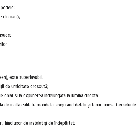
 podele;
e din casă;
usuce;
lor.
ven), este superlavabil;
iții de umiditate crescută;
e chiar si la expunerea indelungata la lumina directa;
de inalta calitate mondiala, asigurând detalii și tonuri unice. Cerneluri
i, fiind ușor de instalat și de îndepărtat;