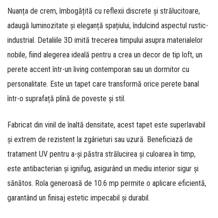
Nuanța de crem, îmbogățită cu reflexii discrete și strălucitoare,
adaugă luminozitate și eleganță spațiului, îndulcind aspectul rustic-
industrial. Detaliile 3D imită trecerea timpului asupra materialelor
nobile, fiind alegerea ideală pentru a crea un decor de tip loft, un
perete accent într-un living contemporan sau un dormitor cu
personalitate. Este un tapet care transformă orice perete banal
într-o suprafață plină de poveste și stil.
Fabricat din vinil de înaltă densitate, acest tapet este superlavabil
și extrem de rezistent la zgârieturi sau uzură. Beneficiază de
tratament UV pentru a-și păstra strălucirea și culoarea în timp,
este antibacterian și ignifug, asigurând un mediu interior sigur și
sănătos. Rola generoasă de 10.6 mp permite o aplicare eficientă,
garantând un finisaj estetic impecabil și durabil.