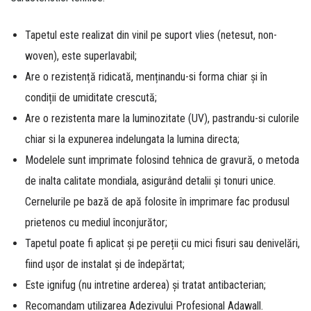
Tapetul este realizat din vinil pe suport vlies (netesut, non-
woven), este superlavabil;
Are o rezistență ridicată, menținandu-si forma chiar și în
condiții de umiditate crescută;
Are o rezistenta mare la luminozitate (UV), pastrandu-si culorile
chiar si la expunerea indelungata la lumina directa;
Modelele sunt imprimate folosind tehnica de gravură, o metoda
de inalta calitate mondiala, asigurând detalii și tonuri unice.
Cernelurile pe bază de apă folosite în imprimare fac produsul
prietenos cu mediul înconjurător;
Tapetul poate fi aplicat și pe pereții cu mici fisuri sau denivelări,
fiind ușor de instalat și de îndepărtat;
Este ignifug (nu intretine arderea) și tratat antibacterian;
Recomandam utilizarea Adezivului Profesional Adawall.