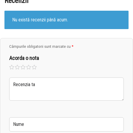
Recenzii
Nu există recenzii până acum.
Câmpurile obligatorii sunt marcate cu
*
Acorda o nota
Una
2 din
3 din
4 din
5 din
din 5
5
5
5
5
stele
stele
stele
stele
stele