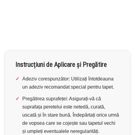
Instrucțiuni de Aplicare și Pregătire
✓
Adeziv corespunzător:
Utilizați întotdeauna
un adeziv recomandat special pentru tapet.
✓
Pregătirea suprafeței:
Asigurați-vă că
suprafața peretelui este netedă, curată,
uscată și în stare bună. Îndepărtați orice urmă
de vopsea care se cojește sau tapetul vechi
și umpleți eventualele neregularități.