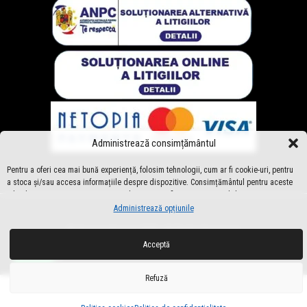
Administrează consimțământul
Pentru a oferi cea mai bună experiență, folosim tehnologii, cum ar fi cookie-uri, pentru
a stoca și/sau accesa informațiile despre dispozitive. Consimțământul pentru aceste
tehnologii ne permite să procesăm date, cum ar fi comportamentul de navigare sau
ID-uri unice pe acest site. Dacă nu îți dai consimțământul sau îți retragi
Administrează opțiunile
consimțământul dat poate avea afecte negative asupra unor anumite funcționalități și
©
AshomeDesign
2025. All Rights Reserved.
funcții.
Acceptă
Refuză