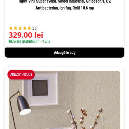
Tapet Vinil Superlavabil, Model Industrial, Gri deschis, UV,
Antibacterian, Ignifug, Rolă 10.6 mp
(26)
329.00
lei
Livrare gratuita:
in 1 - 3 zile
Adaugă în coș
ADEZIV INCLUS