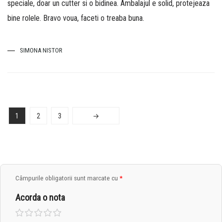
speciale, doar un cutter si o bidinea. Ambalajul e solid, protejeaza
bine rolele. Bravo voua, faceti o treaba buna.
SIMONA NISTOR
1
2
3
→
Câmpurile obligatorii sunt marcate cu
*
Acorda o nota
Una
2 din
3 din
4 din
5 din