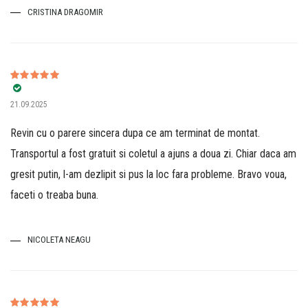
CRISTINA DRAGOMIR
Evaluat la
5
21.09.2025
din 5
Revin cu o parere sincera dupa ce am terminat de montat.
Transportul a fost gratuit si coletul a ajuns a doua zi. Chiar daca am
gresit putin, l-am dezlipit si pus la loc fara probleme. Bravo voua,
faceti o treaba buna.
NICOLETA NEAGU