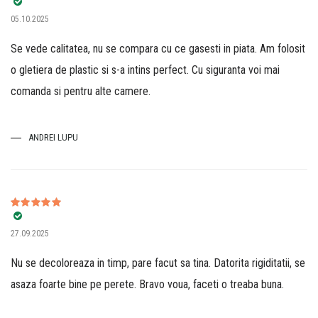
Evaluat la
5
05.10.2025
din 5
Se vede calitatea, nu se compara cu ce gasesti in piata. Am folosit
o gletiera de plastic si s-a intins perfect. Cu siguranta voi mai
comanda si pentru alte camere.
ANDREI LUPU
Evaluat la
5
27.09.2025
din 5
Nu se decoloreaza in timp, pare facut sa tina. Datorita rigiditatii, se
asaza foarte bine pe perete. Bravo voua, faceti o treaba buna.