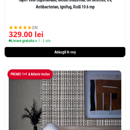
Tapet Vinil Superlavabil, Model Industrial, Gri deschis, UV,
Antibacterian, Ignifug, Rolă 10.6 mp
(26)
329.00
lei
Livrare gratuita:
in 1 - 3 zile
Adaugă în coș
PROMO 1+1 & Adeziv inclus