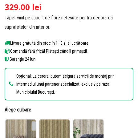
Evaluat la
26
329.00
lei
4.88
din 5
Tapet vinil pe suport de fibre netesute pentru decorarea
pe baza a
de
suprafetelor din interior.
evaluări de
la clienți
Livrare gratuită din stoc în 1–3 zile lucrătoare
Comandă fără frică! Plătești când îl primești!
Garanție 24 luni
Opțional: La cerere, putem asigura servicii de montaj prin
intermediul unui partener specializat, exclusiv pe raza
Municipiului București.
Alege culoare