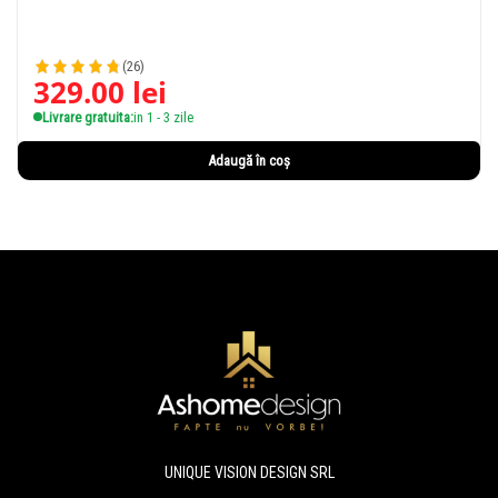
(26)
329.00
lei
Livrare gratuita:
in 1 - 3 zile
Adaugă în coș
UNIQUE VISION DESIGN SRL