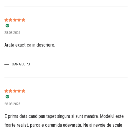
Evaluat la
5
28.08.2025
din 5
Arata exact ca in descriere.
OANA LUPU
Evaluat la
5
28.08.2025
din 5
E prima data cand pun tapet singura si sunt mandra. Modelul este
foarte realist, parca e caramida adevarata. Nu ai nevoie de scule