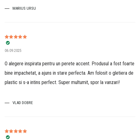
MARIUS URSU
Evaluat la
5
06.09.2025
din 5
O alegere inspirata pentru un perete accent. Produsul a fost foarte
bine impachetat, a ajuns in stare perfecta. Am folosit o gletiera de
plastic si s-a intins perfect. Super multumit, spor la vanzari!
VLAD DOBRE
Evaluat la
5