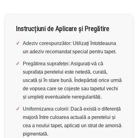
Instrucțiuni de Aplicare și Pregătire
✓
Adeziv corespunzător:
Utilizați întotdeauna
un adeziv recomandat special pentru tapet.
✓
Pregătirea suprafeței:
Asigurați-vă că
suprafața peretelui este netedă, curată,
uscată și în stare bună. Îndepărtați orice urmă
de vopsea care se cojește sau tapetul vechi
și umpleți eventualele neregularități.
✓
Uniformizarea culorii:
Dacă există o diferență
majoră între culoarea actuală a peretelui și
cea a noului tapet, aplicați un strat de amorsă
pigmentată.