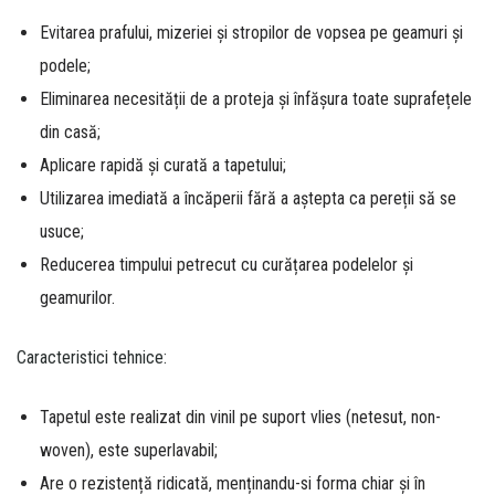
Evitarea prafului, mizeriei și stropilor de vopsea pe geamuri și
podele;
Eliminarea necesității de a proteja și înfășura toate suprafețele
din casă;
Aplicare rapidă și curată a tapetului;
Utilizarea imediată a încăperii fără a aștepta ca pereții să se
usuce;
Reducerea timpului petrecut cu curățarea podelelor și
geamurilor.
Caracteristici tehnice:
Tapetul este realizat din vinil pe suport vlies (netesut, non-
woven), este superlavabil;
Are o rezistență ridicată, menținandu-si forma chiar și în