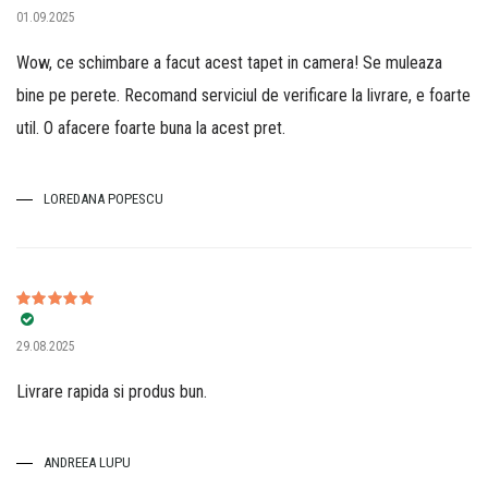
01.09.2025
din 5
Wow, ce schimbare a facut acest tapet in camera! Se muleaza
bine pe perete. Recomand serviciul de verificare la livrare, e foarte
util. O afacere foarte buna la acest pret.
LOREDANA POPESCU
Evaluat la
5
29.08.2025
din 5
Livrare rapida si produs bun.
ANDREEA LUPU