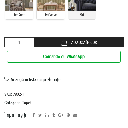
Bej-Crem
Bej-Verde
Gri
ADAUGĂ ÎN COȘ
Comandă cu WhatsApp
Adaugă în lista cu preferințe
SKU:
7802-1
Categorie:
Tapet
Împărtășiți: