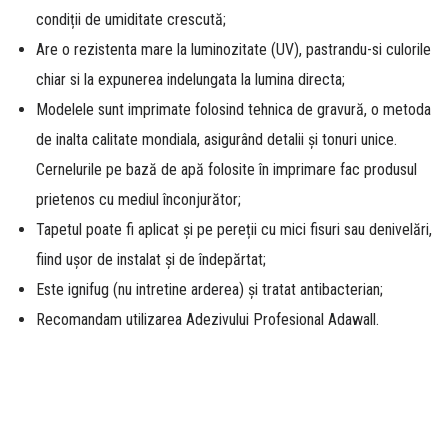
condiții de umiditate crescută;
Are o rezistenta mare la luminozitate (UV), pastrandu-si culorile
chiar si la expunerea indelungata la lumina directa;
Modelele sunt imprimate folosind tehnica de gravură, o metoda
de inalta calitate mondiala, asigurând detalii și tonuri unice.
Cernelurile pe bază de apă folosite în imprimare fac produsul
prietenos cu mediul înconjurător;
Tapetul poate fi aplicat și pe pereții cu mici fisuri sau denivelări,
fiind ușor de instalat și de îndepărtat;
Este ignifug (nu intretine arderea) și tratat antibacterian;
Recomandam utilizarea Adezivului Profesional Adawall.