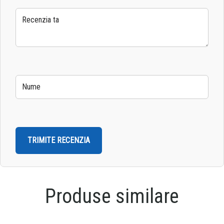
din 5
5
5
5
5
stele
stele
stele
stele
stele
Produse similare