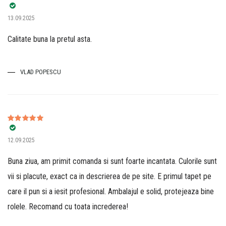
Evaluat la
5
13.09.2025
din 5
Calitate buna la pretul asta.
VLAD POPESCU
Evaluat la
5
12.09.2025
din 5
Buna ziua, am primit comanda si sunt foarte incantata. Culorile sunt
vii si placute, exact ca in descrierea de pe site. E primul tapet pe
care il pun si a iesit profesional. Ambalajul e solid, protejeaza bine
rolele. Recomand cu toata increderea!