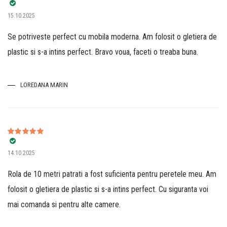
Evaluat la
5
15.10.2025
din 5
Se potriveste perfect cu mobila moderna. Am folosit o gletiera de
plastic si s-a intins perfect. Bravo voua, faceti o treaba buna.
LOREDANA MARIN
Evaluat la
5
14.10.2025
din 5
Rola de 10 metri patrati a fost suficienta pentru peretele meu. Am
folosit o gletiera de plastic si s-a intins perfect. Cu siguranta voi
mai comanda si pentru alte camere.