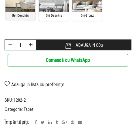
Bej Deschis
Gri Deschis
Gri-Bronz
ADAUGĂ ÎN COȘ
Comandă cu WhatsApp
Adaugă în lista cu preferințe
SKU:
1202-2
Categorie:
Tapet
Împărtășiți: