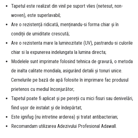
Tapetul este realizat din vinil pe suport vlies (netesut, non-
woven), este superlavabil;
Are o rezistență ridicată, menținandu-si forma chiar și în
condiții de umiditate crescută;
Are o rezistenta mare la luminozitate (UV), pastrandu-si culorile
chiar si la expunerea indelungata la lumina directa;
Modelele sunt imprimate folosind tehnica de gravură, o metoda
de inalta calitate mondiala, asigurând detalii și tonuri unice.
Cernelurile pe bază de apă folosite în imprimare fac produsul
prietenos cu mediul înconjurător;
Tapetul poate fi aplicat și pe pereții cu mici fisuri sau denivelări,
fiind ușor de instalat și de îndepărtat;
Este ignifug (nu intretine arderea) și tratat antibacterian;
Recomandam utilizarea Adezivului Profesional Adawall.