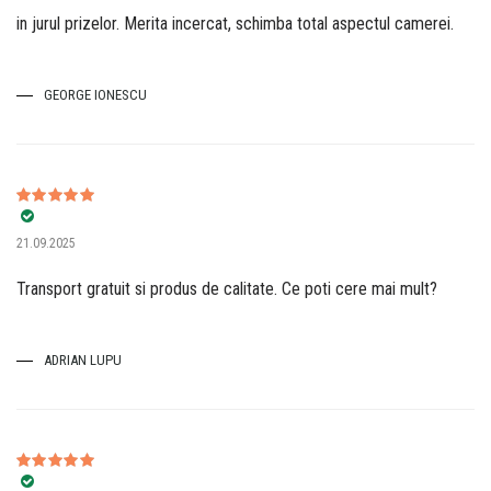
in jurul prizelor. Merita incercat, schimba total aspectul camerei.
GEORGE IONESCU
Evaluat la
5
21.09.2025
din 5
Transport gratuit si produs de calitate. Ce poti cere mai mult?
ADRIAN LUPU
Evaluat la
5