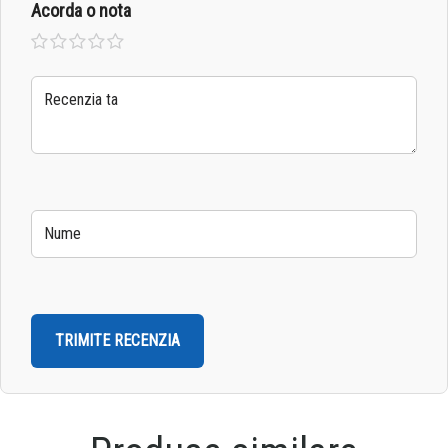
Acorda o nota
Una
2 din
3 din
4 din
5 din
din 5
5
5
5
5
stele
stele
stele
stele
stele