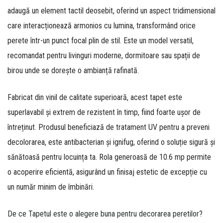
adaugă un element tactil deosebit,
oferind un aspect tridimensional
care interacționează armonios cu lumina,
transformând orice
perete într-un punct focal plin de stil.
Este un model versatil,
recomandat pentru livinguri moderne,
dormitoare sau spații de
birou unde se dorește o ambianță rafinată.
Fabricat din vinil de calitate superioară,
acest tapet este
superlavabil și extrem de rezistent în timp,
fiind foarte ușor de
întreținut.
Produsul beneficiază de tratament UV pentru a preveni
decolorarea,
este antibacterian și ignifug,
oferind o soluție sigură și
sănătoasă pentru locuința ta.
Rola generoasă de 10.
6 mp permite
o acoperire eficientă,
asigurând un finisaj estetic de excepție cu
un număr minim de îmbinări.
De ce Tapetul este o alegere buna pentru decorarea peretilor?