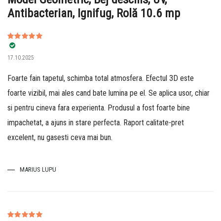
Antibacterian, Ignifug, Rolă 10.6 mp
Evaluat la
5
17.10.2025
din 5
Foarte fain tapetul, schimba total atmosfera. Efectul 3D este
foarte vizibil, mai ales cand bate lumina pe el. Se aplica usor, chiar
si pentru cineva fara experienta. Produsul a fost foarte bine
impachetat, a ajuns in stare perfecta. Raport calitate-pret
excelent, nu gasesti ceva mai bun.
MARIUS LUPU