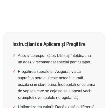
Instrucțiuni de Aplicare și Pregătire
✓
Adeziv corespunzător:
Utilizați întotdeauna
un adeziv recomandat special pentru tapet.
✓
Pregătirea suprafeței:
Asigurați-vă că
suprafața peretelui este netedă, curată,
uscată și în stare bună. Îndepărtați orice urmă
de vopsea care se cojește sau tapetul vechi
și umpleți eventualele neregularități.
✓
Uniformizarea culorii:
Dacă există o diferență