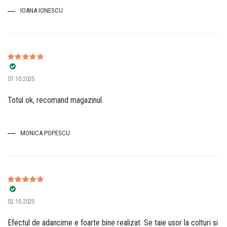
IOANA IONESCU
Evaluat la
5
07.10.2025
din 5
Totul ok, recomand magazinul.
MONICA POPESCU
Evaluat la
5
02.10.2025
din 5
Efectul de adancime e foarte bine realizat. Se taie usor la colturi si