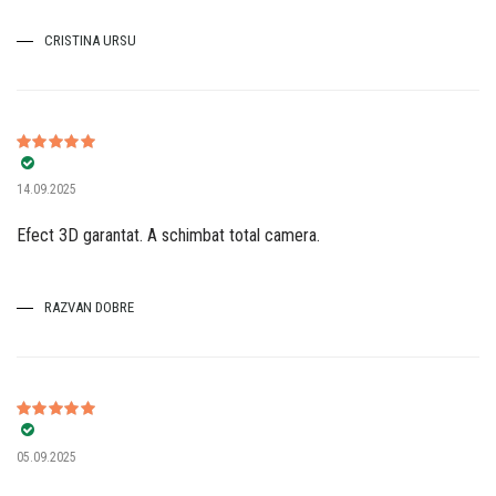
CRISTINA URSU
Evaluat la
5
14.09.2025
din 5
Efect 3D garantat. A schimbat total camera.
RAZVAN DOBRE
Evaluat la
5
05.09.2025
din 5