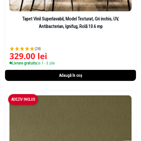
Tapet Vinil Superlavabil, Model Texturat, Gri inchis, UV,
Antibacterian, Ignifug, Rolă 10.6 mp
(28)
329.00
lei
Livrare gratuita:
in 1 - 3 zile
Adaugă în coș
ADEZIV INCLUS