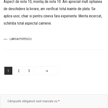
Aspect de nota 10, montaj de nota 10. Am apreciat mult optiunea
de deschidere la livrare, am verificat totul inainte de plata. Se
aplica usor, chiar si pentru cineva fara experienta. Merita incercat,
schimba total aspectul camerei.
LARISA POPESCU
1
2
3
→
Câmpurile obligatorii sunt marcate cu
*