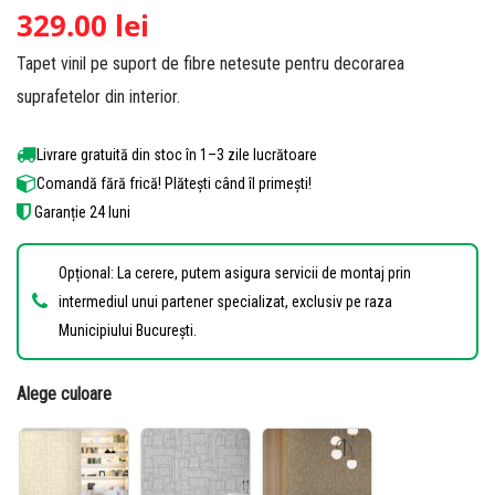
Evaluat la
25
329.00
lei
4.92
din 5
Tapet vinil pe suport de fibre netesute pentru decorarea
pe baza a
de
suprafetelor din interior.
evaluări de
la clienți
Livrare gratuită din stoc în 1–3 zile lucrătoare
Comandă fără frică! Plătești când îl primești!
Garanție 24 luni
Opțional: La cerere, putem asigura servicii de montaj prin
intermediul unui partener specializat, exclusiv pe raza
Municipiului București.
Alege culoare