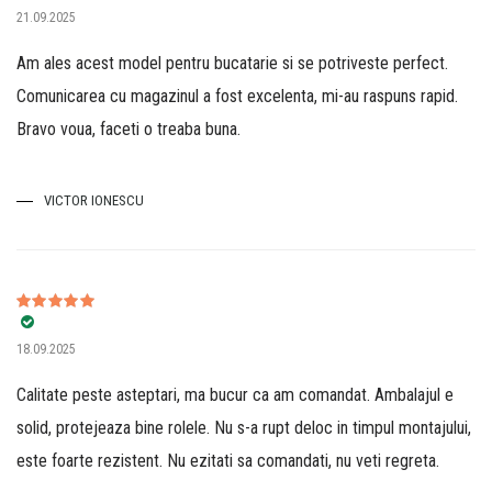
21.09.2025
din 5
Am ales acest model pentru bucatarie si se potriveste perfect.
Comunicarea cu magazinul a fost excelenta, mi-au raspuns rapid.
Bravo voua, faceti o treaba buna.
VICTOR IONESCU
Evaluat la
5
18.09.2025
din 5
Calitate peste asteptari, ma bucur ca am comandat. Ambalajul e
solid, protejeaza bine rolele. Nu s-a rupt deloc in timpul montajului,
este foarte rezistent. Nu ezitati sa comandati, nu veti regreta.